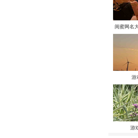
闺蜜网名大
游
游