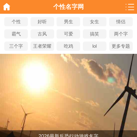
个性名字网
个性
好听
男生
女生
情侣
霸气
古风
可爱
搞笑
两个字
三个字
王者荣耀
吃鸡
lol
更多专题
2026最新反恐行动游戏名字