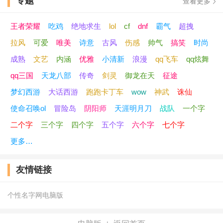
专题
查看更多
王者荣耀
吃鸡
绝地求生
lol
cf
dnf
霸气
超拽
拉风
可爱
唯美
诗意
古风
伤感
帅气
搞笑
时尚
成熟
文艺
内涵
优雅
小清新
浪漫
qq飞车
qq炫舞
qq三国
天龙八部
传奇
剑灵
御龙在天
征途
梦幻西游
大话西游
跑跑卡丁车
wow
神武
诛仙
使命召唤ol
冒险岛
阴阳师
天涯明月刀
战队
一个字
二个字
三个字
四个字
五个字
六个字
七个字
更多…
友情链接
个性名字网电脑版