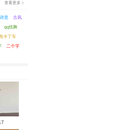
查看更多
诗意
古风
qq炫舞
跑卡丁车
字
二个字
7