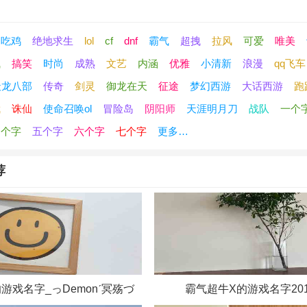
吃鸡
绝地求生
lol
cf
dnf
霸气
超拽
拉风
可爱
唯美
气
搞笑
时尚
成熟
文艺
内涵
优雅
小清新
浪漫
qq飞车
天龙八部
传奇
剑灵
御龙在天
征途
梦幻西游
大话西游
跑
武
诛仙
使命召唤ol
冒险岛
阴阳师
天涯明月刀
战队
一个
四个字
五个字
六个字
七个字
更多…
荐
游戏名字_っDemonˊ冥殇づ
霸气超牛X的游戏名字201