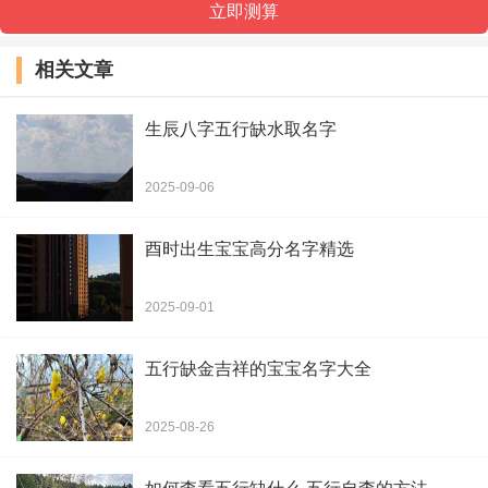
惠兴、翔峰、雅若、鸿墨、炀星、聪泽、炫
旭、鸿畅
相关文章
煦辰、俊震、雄楚、涛海、栋博、松豪、梁
生辰八字五行缺水取名字
鑫、瑞德
2025-09-06
坤洁、澈容、翔承、良然、涆林、灏爽、文
酉时出生宝宝高分名字精选
帆、修字
2025-09-01
晨蓓、的英、杰时、澜诚、博明、五丹、行
五行缺金吉祥的宝宝名字大全
木、渤又
永敏、翔桓、曜昌、格文、格凡、文金、旭
2025-08-26
炫、辉瑞