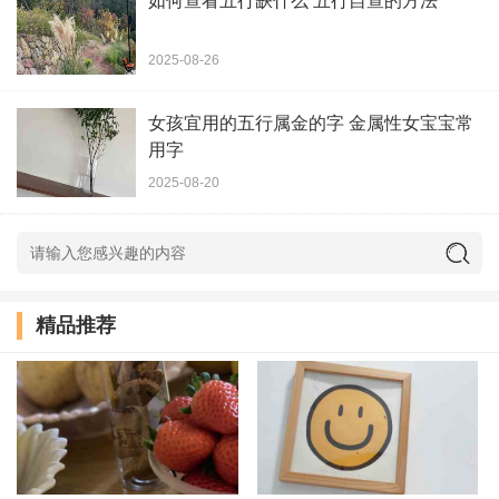
如何查看五行缺什么 五行自查的方法
岱泽、若瑞、泓雪、博修、博天、煜琸、亮
2025-08-26
瑞、涛修
女孩宜用的五行属金的字 金属性女宝宝常
珠修、懿存、辉敏、阳漫、翔焕、昌东、桑
用字
2025-08-20
浩、怡君
辰男、阳维、纲林、涛瀚、泉伟、路世、世
乐、仙昕
精品推荐
炀尔、坚哲、地翔、逸星、羽天、梓丹、梓
文、俊昂
锦国、哲城、霅智、天懿、泉兰、辉聪、菁