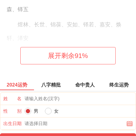
森、铎五
煜林、长世、锦葆、安如、铎若、嘉安、焕
轩、泽安
维修、木梓、慈持、土铎、彭起、然明、龙
展开剩余
91
%
培、海睿
承维、浩明、俊岩、弦和、诚修、瀚锦、欣
2024运势
八字精批
命中贵人
终生运势
金、好智
姓 名
柯属、辉文、桑睿、楚修、铎俊、博弘、瑞
性 别
男
女
出生日期
若、荣金