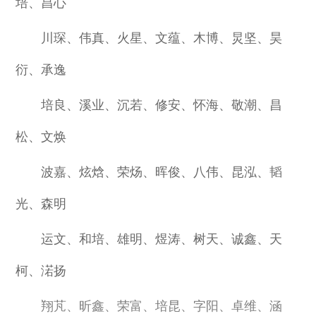
培、昌心
川琛、伟真、火星、文蕴、木博、炅坚、昊
衍、承逸
培良、溪业、沉若、修安、怀海、敬潮、昌
松、文焕
波嘉、炫焓、荣炀、晖俊、八伟、昆泓、韬
光、森明
运文、和培、雄明、煜涛、树天、诚鑫、天
柯、渃扬
翔芃、昕鑫、荣富、培昆、字阳、卓维、涵