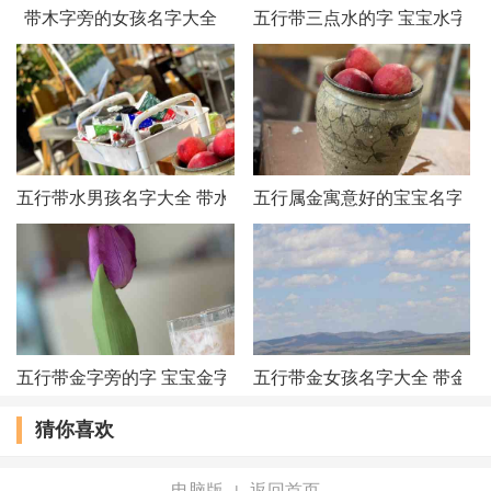
敏、琸卉
带木字旁的女孩名字大全
五行带三点水的字 宝宝水字旁
刚孩、卉壑、坚哲、五海、锦洽、墨灏、鸿
天、鑫翔
腾欣、宇锻、豪慈、瑞世、修睿、航时、梵
五行带水男孩名字大全 带水属性男宝宝起名
五行属金寓意好的宝宝名字大
坚、光海
新翔、永智、榆雄、岚培、意思、云澄、岩
丰、瑞琸
五行带金字旁的字 宝宝金字旁名字大全
五行带金女孩名字大全 带金属
思智、熠属、兴文、炅阳、高坤、谦壑、洁
猜你喜欢
锦、和寰
达梁、楚伟、高若、承德、岚怡、云霞、思
电脑版
返回首页