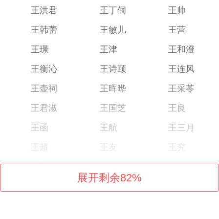
王洪君
王丁侗
王帅
王韩蕾
王敏儿
王营
王璟
王津
王和澄
王衡沁
王诗颐
王连风
王壶祠
王晖晔
王采苓
王君淑
王国芝
王良
王函
王航
王三月
王超
王友
王究
王昕佚
王有
王洋
展开剩余
82
%
王照
王爱卉
王至达
王恩成
王名
王士