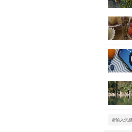
王佑展
王塬钰
王采华
王乔裕
王绍
王加烨
王回悠
王佳宪
王韩纷
王峰
王储豪
王济申