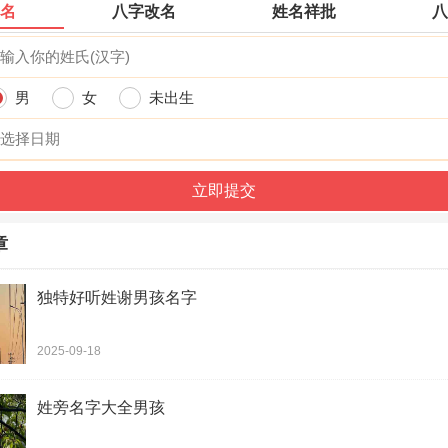
名
八字改名
姓名祥批
八
王振
王晖成
王昱哲
王鱼澌
王齐恺
王素光
王晖平
王平
王宸主
男
女
未出生
王子封
王文邦
王静潼
王衡民
王烜驿
王创涛
王行
王然
王丁宗
章
王晖天
王薪扬
王朋
王晖维
王爰恒
王建瀛
独特好听姓谢男孩名字
王宕润
王振亿
王单岚
2025-09-18
王海玛
王代龙
王勇
姓旁名字大全男孩
王朗
王方厅
王虿蕻