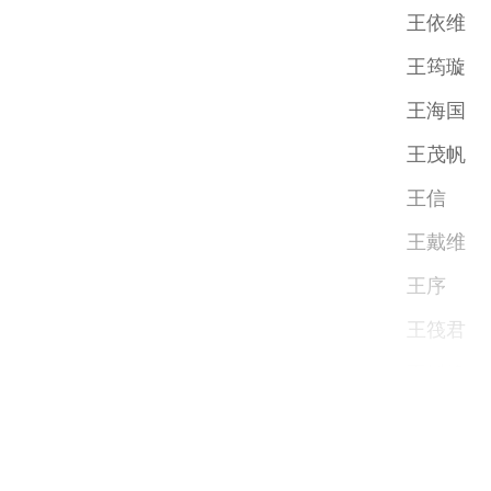
王依维
王筠璇
王海国
王茂帆
王信
王戴维
王序
王筏君
王鳅锋
王改昶
王蒙