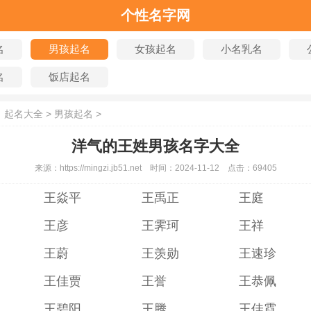
个性名字网
名
男孩起名
女孩起名
小名乳名
名
饭店起名
：
起名大全
>
男孩起名
>
洋气的王姓男孩名字大全
来源：
https://mingzi.jb51.net
时间：
2024-11-12
点击：
69405
王焱平
王禹正
王庭
王彦
王霁珂
王祥
王蔚
王羡勋
王速珍
王佳贾
王誉
王恭佩
王碧阳
王腾
王佳霓