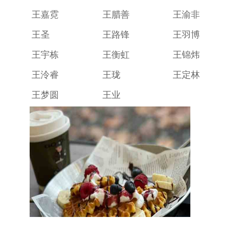
王嘉霓
王腊善
王渝非
王圣
王路锋
王羽博
王宇栋
王衡虹
王锦炜
王泠睿
王珑
王定林
王梦圆
王业