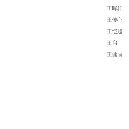
王晖轩
王传心
王恺越
王启
王健彧