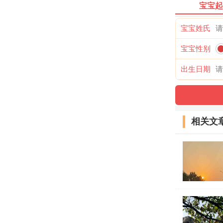
宝宝起
王衡宏
王丰登
宝宝姓氏
王采丰
宝宝性别
王睿诗
出生日期
王充螭
王伯
相关文
王方
王或沾
王奂熵
王志
王盛豫