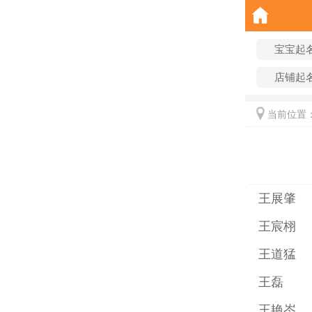
宝宝起
店铺起
当前位置
王展肇
王宸栩
王道猛
王磊
王艳岑