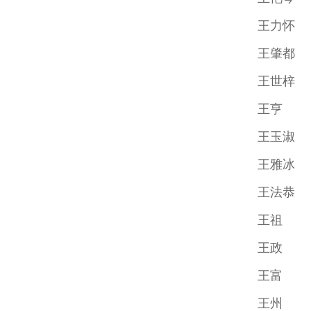
王力怀
王肇都
王世梓
王亨
王玉淑
王雅冰
王法恭
王祖
王政
王富
王州