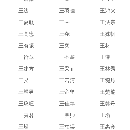
王达
王羽佳
王鸿火
王夏航
王来
王法宗
王高忠
王尧
王姝帆
王有振
王奕
王材
王衍章
王丕鑫
王谦
王建方
王采菲
王林秀
王义
王宕清
王犍烁
王耀男
王帝坚
王楚楠
王玫旺
王佳苹
王韩丹
王夷君
王杲帅
王瑜
王垛
王柏渠
王惠金