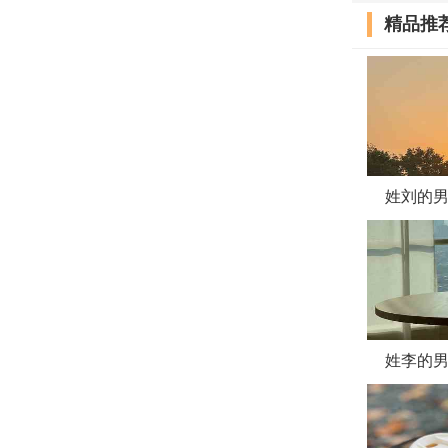
精品推
王宕昭
王锦宪
王李晨
王红博
王蕙儿
姓刘的男
王先
王中
王泓伯
王姗衾
姓李的男
王晖治
王飞拉