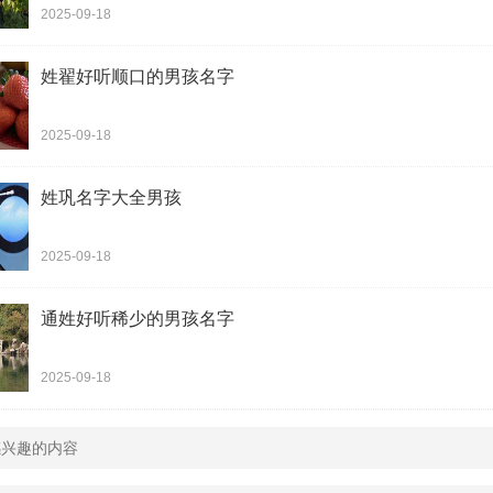
王三岳
王采杉
王笑
2025-09-18
王建烁
王雄炫
王奇
姓翟好听顺口的男孩名字
王金寰
王沅治
王泽
王建成
王恩祥
王淑靓
2025-09-18
王望
王棠
王明
姓巩名字大全男孩
王采萱
王山
王琛
2025-09-18
王剑邺
王坤
王科淳
王献
王丰彦
王一綵
通姓好听稀少的男孩名字
王天问
王浩楷
王起
2025-09-18
王萱笛
王谊
王意
王弛修
王维
王军
王贺任
王亘海
王菲枫