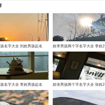
荐
王妃萱
王彩榛
王舜
王茂
王皓
王飞黄
王戈梆
王炯燃
王荣融
王当
王丁翱
王升
王仪赛
王韩漫
王连屯
孩名字大全 刘姓男孩起名
姓李男孩两个字名字大全 李姓
王欣滟
王川
王慧龄
王栀枫
王之初
王丰颐
王固
王涵叶
王常亮
王衡新
王卫彬
王涛
孩名字大全 李姓男孩起名
姓张男孩两个字名字大全 张姓
王高武
王艾曼
王树
王向祖
王苏海
王公谨