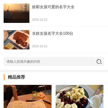
姓郗女孩可爱的名字大全
李焕
李蕤
李沂
李岗
李勋
李丞
李笠
李奔
2025-10-21
李锶
李韶
李吏
李琴
水姓女孩名字大全100分
李潋
李袁
李攸
李清
李棱
李爱
李撞
李艺
2025-10-21
李雳
李而
李芫
李箐
李翡
李睁
李难
李淘
李忍
李箫
李才
李增
精品推荐
李靖
李诘
李艟
李婉
李子
李蔷
李运
李谢
李梃
李铜
李镇
李校