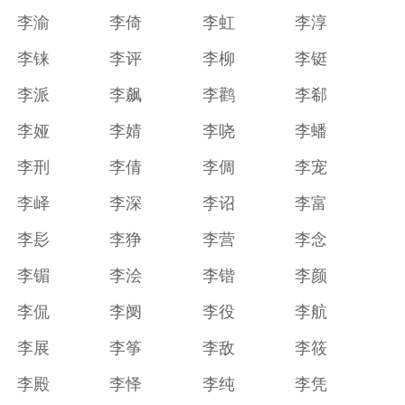
李渝
李倚
李虹
李淳
李铼
李评
李柳
李铤
李派
李飙
李鹳
李郗
李娅
李婧
李哓
李蟠
李刑
李倩
李倜
李宠
李峄
李深
李诏
李富
李髟
李狰
李营
李念
李镅
李浍
李锴
李颜
李侃
李阌
李役
李航
李展
李筝
李敌
李筱
李殿
李怿
李纯
李凭