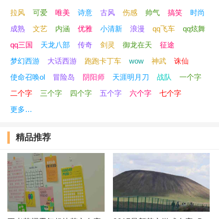
拉风
可爱
唯美
诗意
古风
伤感
帅气
搞笑
时尚
sumnus 薄情。
成熟
文艺
内涵
优雅
小清新
浪漫
qq飞车
qq炫舞
Red Heart
qq三国
天龙八部
传奇
剑灵
御龙在天
征途
梦幻西游
大话西游
跑跑卡丁车
wow
神武
诛仙
famine 荒年
使命召唤ol
冒险岛
阴阳师
天涯明月刀
战队
一个字
Strange、怪咖
二个字
三个字
四个字
五个字
六个字
七个字
更多…
Starry°（星空）
精品推荐
尘埃落定－Somnr
The swells[暗涌]
Mo north[蓦北]
On the sea[踏海]