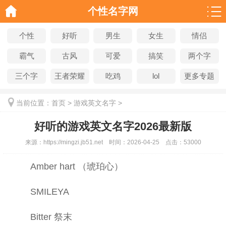
个性名字网
个性
好听
男生
女生
情侣
霸气
古风
可爱
搞笑
两个字
三个字
王者荣耀
吃鸡
lol
更多专题
当前位置：
首页
>
游戏英文名字
>
好听的游戏英文名字2026最新版
来源：
https://mingzi.jb51.net
时间：
2026-04-25
点击：
53000
Amber hart （琥珀心）
SMILEYA
Bitter 祭末