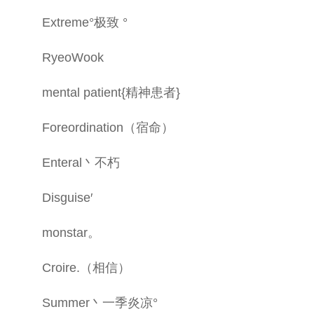
Extreme°极致 °
RyeoWook
mental patient{精神患者}
Foreordination（宿命）
Enteral丶不朽
Disguise′
monstar。
Croire.（相信）
Summer丶一季炎凉°