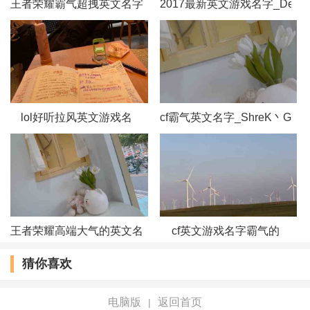
王者荣耀霸气超拽英文名字
2017最新英文游戏名字_Devi
GDRAGON
雨夜--Amaya
Angel （天使）
lol好听拉风英文游戏名
cf霸气英文名字_ShreK丶God
Thron heat, 刺心’
二分之一梦°Paris
Grown Woman
The queen°
王者荣耀高端大气的英文名字
cf英文游戏名字霸气的
猜你喜欢
荒年 Memory 〆
电脑版
返回首页
|