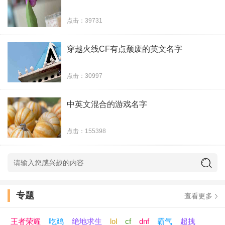
毒药 Posion゜
点击：39731
Kim Jae joong
穿越火线CF有点颓废的英文名字
Love^SUK
点击：30997
走路太骚会闪腰
中英文混合的游戏名字
Queen （女王）
点击：155398
translucent半透明°
A monologue. 独白
肆虐ヽ Ragingヽ
专题
查看更多
Cold-blooded 凉薄
王者荣耀
吃鸡
绝地求生
lol
cf
dnf
霸气
超拽