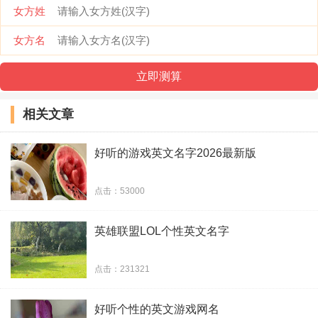
女方姓
G-Dragon&Top
女方名
゛ ＥaSon.
丨Return。ゞ-亡魂 ♡゛
相关文章
MichiGO °
好听的游戏英文名字2026最新版
VIP 一家亲
点击：53000
Empress (皇后）
英雄联盟LOL个性英文名字
ღPromise you
Arjun
点击：231321
旧事 Reminiscence°
好听个性的英文游戏网名