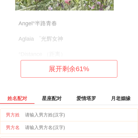
Angel°半路青春
Aglaia ゜光辉女神
°Distance （距离）
展开剩余
61
%
cunese （念旧）
Trouble Maker
姓名配对
星座配对
爱情塔罗
月老姻缘
KRIS.TAO。
男方姓
Passerby (过路人）
男方名
GD&TOP