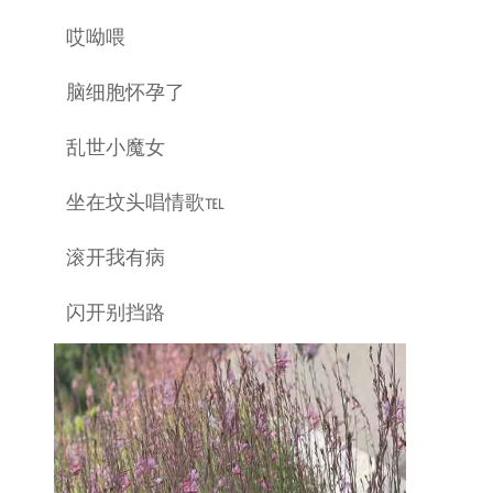
哎呦喂
脑细胞怀孕了
乱世小魔女
坐在坟头唱情歌℡
滚开我有病
闪开别挡路