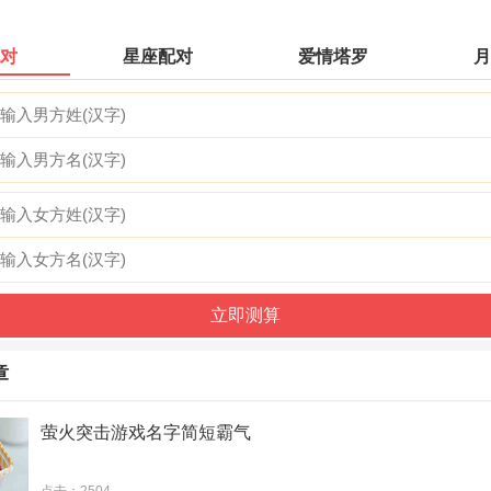
繁华落
对
星座配对
爱情塔罗
月
冷白苜
章
寐年约
萤火突击游戏名字简短霸气
安瑾然