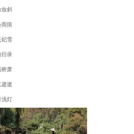
秋妆斜
坠雨痕
云妃雪
敷衍录
画桥萧
忆逝逝
月浅灯