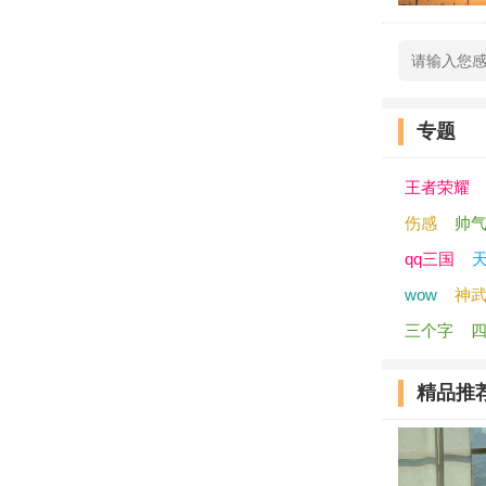
专题
王者荣耀
伤感
帅
qq三国
wow
神
三个字
精品推