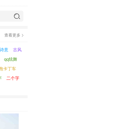
查看更多
诗意
古风
qq炫舞
跑卡丁车
字
二个字