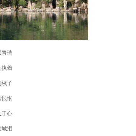
顾青璃
太执着
花绫子
幽恨怅
止于心
倾城泪