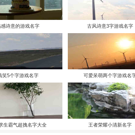
匿名症
誮惜颜
伤感诗意的游戏名字
古风诗意3字游戏名字
末言雨
慕九歌
倾城雪
搞笑5个字游戏名字
可爱呆萌两个字游戏名
弦未尽
漠云霄
泪染渍
求生霸气超拽名字大全
王者荣耀小清新名字
莫怨殇