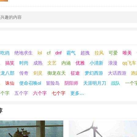
凤晚歌
冷残影
凤卿雪
秦楼月
吃鸡
绝地求生
lol
cf
dnf
霸气
超拽
拉风
可爱
唯美
气
搞笑
时尚
成熟
文艺
内涵
优雅
小清新
浪漫
qq飞车
雨梦娴
天龙八部
传奇
剑灵
御龙在天
征途
梦幻西游
大话西游
跑
叶璃溪
武
诛仙
使命召唤ol
冒险岛
阴阳师
天涯明月刀
战队
一个
四个字
五个字
六个字
七个字
更多…
倦重岚
荐
葬风雪
七秒梦