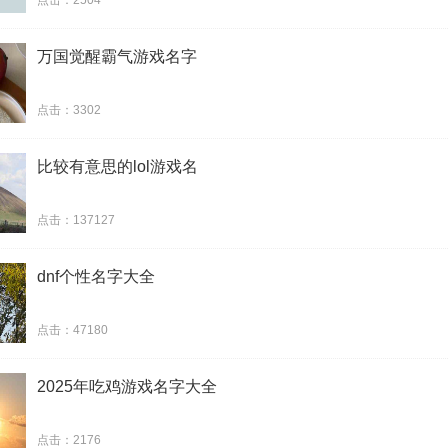
点击：2504
枕边书
万国觉醒霸气游戏名字
一梦空
点击：3302
千柒岚
比较有意思的lol游戏名
零時差
花泪兮
点击：137127
旧城凉
dnf个性名字大全
姬小雪
点击：47180
花恨水
2025年吃鸡游戏名字大全
红绫女
点击：2176