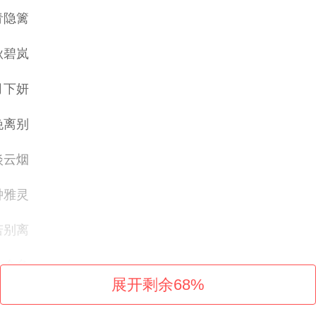
青隐篱
秋碧岚
月下妍
挽离别
淡云烟
钟雅灵
若别离
北仑色
展开剩余
68
%
莫浅歌