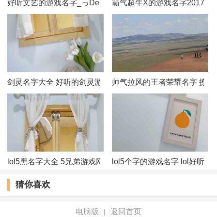
好听文艺的游戏名字_っDemonˊ冥殇づ
霸气超牛X的游戏名字2017
53、染指流年
54、离岛旧人～
55、一路狂奔的蜗牛
剑灵名字大全 好听的剑灵游戏名字
帅气拉风的王者荣耀名字 撩妹
56、ご败者★气派﹌
57、栀子花@的思念
58、不如不遇倾城色
59、不毒枉为女人
lol5黑名字大全 5兄弟游戏网名
lol5个字的游戏名字 lol好听
猜你喜欢
60、胸大无脑
61、我的秘密
电脑版
返回首页
|