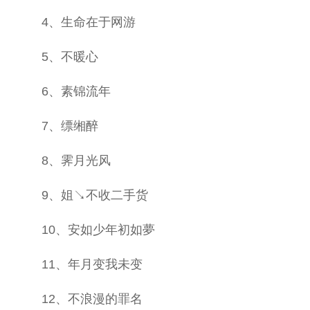
4、生命在于网游
5、不暖心
6、素锦流年
7、缥缃醉
8、霁月光风
9、姐↘不收二手货
10、安如少年初如夢
11、年月变我未变
12、不浪漫的罪名