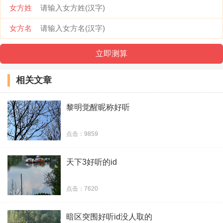
女方姓
26、陌离°
女方名
27、时光迹
28、恨蝶
相关文章
29、还可以问候
黎明觉醒昵称好听
30、獨寵①亾
点击：9859
31、笑忘@
天下3好听的id
32、我深知你并不爱我
33、卐日出成熟
点击：7620
34、心向阳ゝ无谓伤
暗区突围好听id没人取的