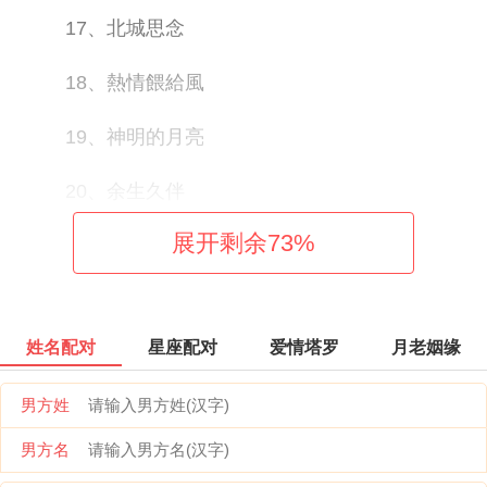
17、北城思念
18、熱情餵給風
19、神明的月亮
20、余生久伴
展开剩余
73
%
21、悲喜
22、墨染山河
姓名配对
星座配对
爱情塔罗
月老姻缘
23、人生简单
男方姓
24、执笔一刀当心画
男方名
25、远赴