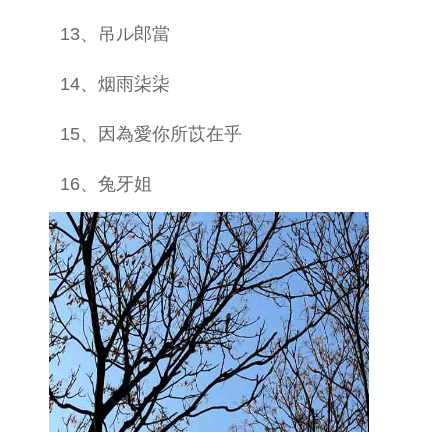
13、吊ル郎當
14、烟雨柒柒
15、因為愛你所苡在乎
16、兔牙姐