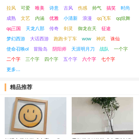
拉风
可爱
唯美
诗意
古风
伤感
帅气
搞笑
时尚
44、心里莫名的难过
成熟
文艺
内涵
优雅
小清新
浪漫
qq飞车
qq炫舞
45、皮卡啾
qq三国
天龙八部
传奇
剑灵
御龙在天
征途
梦幻西游
大话西游
跑跑卡丁车
wow
神武
诛仙
46、天赐香
使命召唤ol
冒险岛
阴阳师
天涯明月刀
战队
一个字
47、西楼空怨烛花寒
二个字
三个字
四个字
五个字
六个字
七个字
更多…
48、手心的蔷薇
精品推荐
49、萌爷
50、偷走了心跳
51、玖芯海棠
52、莹儿