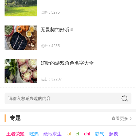
35、梦中的蔷薇,
点击：5275
36、金钱打造资本
无畏契约好听id
37、满眼星河皆醉
点击：4255
38、苏珞宁
好听的游戏角色名字大全
39、心弦
点击：32237
40、狂歌痛饮
41、缺份矜持
42、暴烈你的小心肝
专题
查看更多
43、长夏逝去
王者荣耀
吃鸡
绝地求生
lol
cf
dnf
霸气
超拽