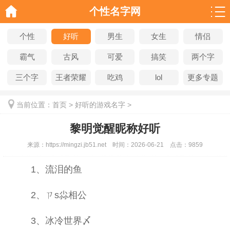
个性名字网
个性
好听
男生
女生
情侣
霸气
古风
可爱
搞笑
两个字
三个字
王者荣耀
吃鸡
lol
更多专题
当前位置：
首页
>
好听的游戏名字
>
黎明觉醒昵称好听
来源：
https://mingzi.jb51.net
时间：
2026-06-21
点击：
9859
1、流泪的鱼
2、ㄗs尛相公
3、冰冷世界〆