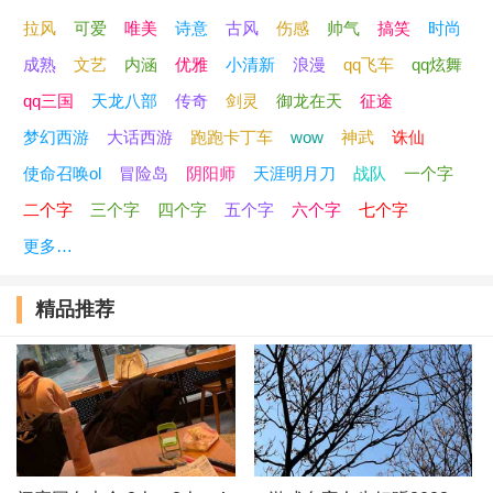
拉风
可爱
唯美
诗意
古风
伤感
帅气
搞笑
时尚
成熟
文艺
内涵
优雅
小清新
浪漫
qq飞车
qq炫舞
qq三国
天龙八部
传奇
剑灵
御龙在天
征途
梦幻西游
大话西游
跑跑卡丁车
wow
神武
诛仙
使命召唤ol
冒险岛
阴阳师
天涯明月刀
战队
一个字
二个字
三个字
四个字
五个字
六个字
七个字
更多…
精品推荐