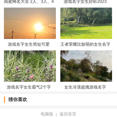
闺蜜网名大全 2人、3人、4人姐妹名字
游戏名字女生好听2023
游戏名字女生简短可爱
王者荣耀比较萌的女生名字
游戏名字女生霸气2个字
女生冷漠超拽游戏名字
猜你喜欢
电脑版
返回首页
|