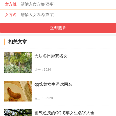
女方姓
女方名
浅度在意
相关文章
妆，掩饰悲伤
无尽冬日游戏名女
叼个奶嘴闯天下i
独酌伊人泪
点击：1924
丶浮生未歇
qq炫舞女生游戏网名
嘀嘀咕咕的猪
点击：39928
柠檬味の妹纸
霸气超拽的QQ飞车女生名字大全