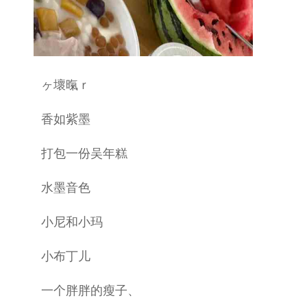
ヶ壞暣ｒ
香如紫墨
打包一份吴年糕
水墨音色
小尼和小玛
小布丁儿
一个胖胖的瘦子、