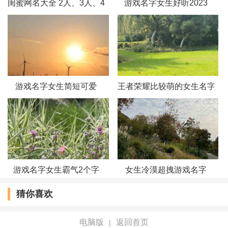
闺蜜网名大全 2人、3人、4人姐妹名字
游戏名字女生好听2023
53、清晨的一缕阳光
54、傲雪倾
55、春日邮箱
游戏名字女生简短可爱
王者荣耀比较萌的女生名字
56、一张萌脸祸害三年
57、冬雪夏阳
58、红叶飘零
59、茶色眸子
游戏名字女生霸气2个字
女生冷漠超拽游戏名字
猜你喜欢
60、昭君
61、杀猪的仙女
电脑版
返回首页
|