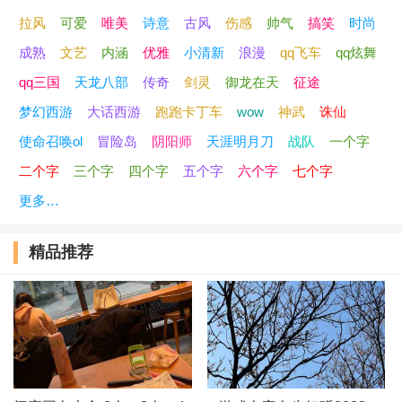
拉风
可爱
唯美
诗意
古风
伤感
帅气
搞笑
时尚
44、夜袭男宿舍
成熟
文艺
内涵
优雅
小清新
浪漫
qq飞车
qq炫舞
45、一只温柔猫
qq三国
天龙八部
传奇
剑灵
御龙在天
征途
梦幻西游
大话西游
跑跑卡丁车
wow
神武
诛仙
46、月依兮
使命召唤ol
冒险岛
阴阳师
天涯明月刀
战队
一个字
47、独自空忆成欢
二个字
三个字
四个字
五个字
六个字
七个字
更多…
48、在心上撒盐
精品推荐
49、凡双
50、芷蕾
51、诛笑靥
52、离人未归