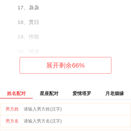
17、袅袅
18、贯日
19、停留
20、姗姗
展开剩余
66
%
21、仒乖
22、米米
姓名配对
星座配对
爱情塔罗
月老姻缘
23、离弦
男方姓
24、偶然
男方名
25、过耳