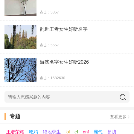
35、惜灵
点击：5867
36、慕汐
乱世王者女生好听名字
37、萌訫r
点击：5557
38、奶罐
游戏名字女生好听2026
39、抒婷
点击：1682630
40、揽月
41、甜恩
42、心栀
专题
查看更多
43、淺藍
王者荣耀
吃鸡
绝地求生
lol
cf
dnf
霸气
超拽