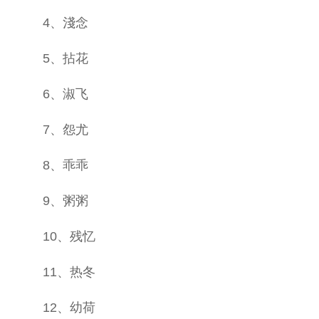
4、淺念
5、拈花
6、淑飞
7、怨尤
8、乖乖
9、粥粥
10、残忆
11、热冬
12、幼荷