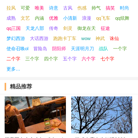
拉风
可爱
唯美
诗意
古风
伤感
帅气
搞笑
时尚
44、橘眸
成熟
文艺
内涵
优雅
小清新
浪漫
qq飞车
qq炫舞
45、俘获
qq三国
天龙八部
传奇
剑灵
御龙在天
征途
梦幻西游
大话西游
跑跑卡丁车
wow
神武
诛仙
46、学奴
使命召唤ol
冒险岛
阴阳师
天涯明月刀
战队
一个字
47、淑颖
二个字
三个字
四个字
五个字
六个字
七个字
更多…
48、青巷
精品推荐
49、蠢豬
50、幼荷
51、小希
52、俏媚