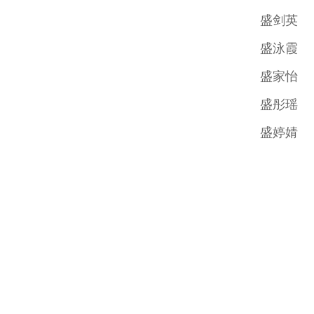
盛剑英
盛泳霞
盛家怡
盛彤瑶
盛婷婧