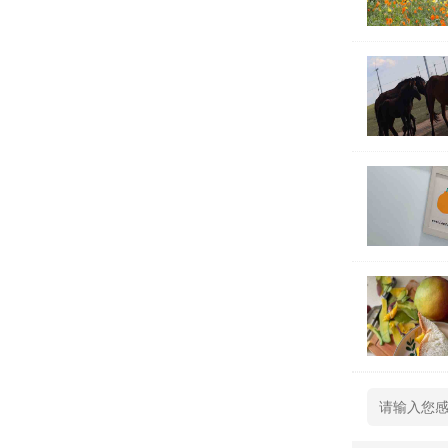
盛汶茹
盛妍蚌
盛飒瑛
盛顷芳
盛乃梅
盛臆文
盛琴蕙
盛德芳
盛骥文
盛子妍
盛倾倩
盛书红