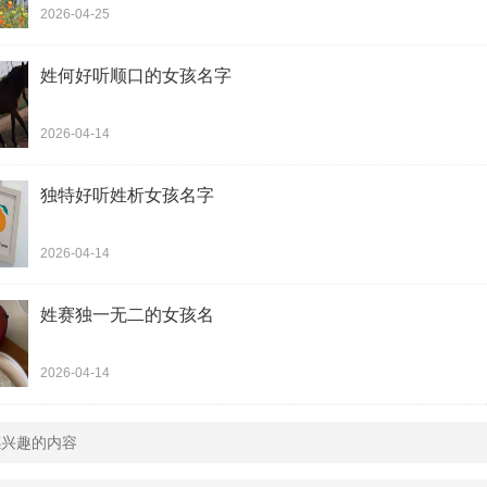
盛海文
盛云英
盛琳雁
2026-04-25
盛媛哲
盛耀莹
盛红花
姓何好听顺口的女孩名字
盛子洁
盛媛娜
盛莘玲
盛琳犀
盛柞红
盛巳茹
2026-04-14
盛景茹
盛婧锡
盛风娥
独特好听姓析女孩名字
盛碗萍
盛江莉
盛逍文
2026-04-14
盛嘉琴
盛莉贝
盛钧妍
盛俊婷
盛锦瑶
盛慧琳
姓赛独一无二的女孩名
盛涌雪
盛姜英
盛鑫嫣
2026-04-14
盛建美
盛芸娜
盛昭雪
盛燮琳
盛惠秀
盛嘉莹
盛再丽
盛亚玲
盛秀妍