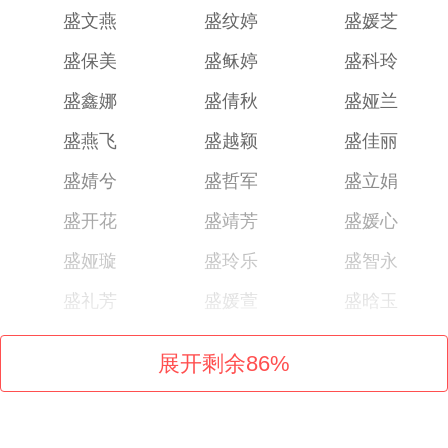
盛文燕
盛纹婷
盛媛芝
盛保美
盛稣婷
盛科玲
盛鑫娜
盛倩秋
盛娅兰
盛燕飞
盛越颖
盛佳丽
盛婧兮
盛哲军
盛立娟
盛开花
盛靖芳
盛媛心
盛娅璇
盛玲乐
盛智永
盛礼芳
盛媛萱
盛晗玉
盛语玲
盛珊娟
盛闵文
展开剩余
86
%
盛慧琴
盛乐瑶
盛莉莉
盛琰茹
盛丽娟
盛敏娜