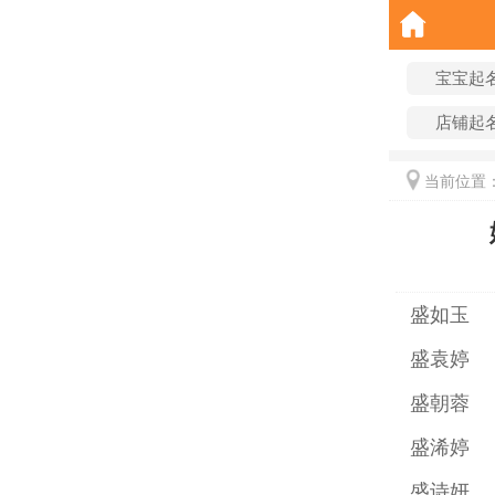
宝宝起
店铺起
当前位置
盛如玉
盛袁婷
盛朝蓉
盛浠婷
盛诗妍