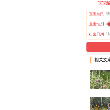
宝宝起
盛开芳
盛金艳
宝宝姓氏
盛珠琼
宝宝性别
盛瑞妍
出生日期
盛柔婷
盛钧婷
相关文
盛玉燕
盛乐怡
盛李红
盛玲霞
盛佳怡