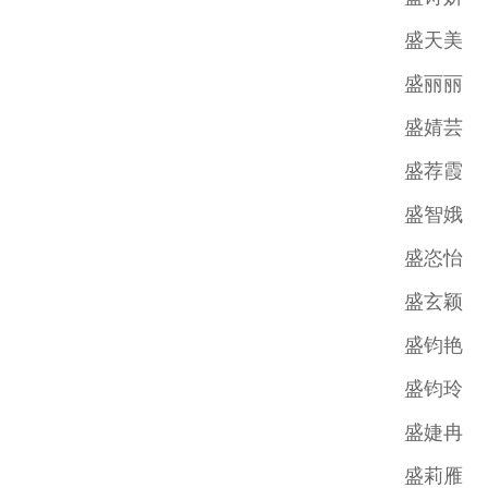
盛天美
盛丽丽
盛婧芸
盛荐霞
盛智娥
盛恣怡
盛玄颖
盛钧艳
盛钧玲
盛婕冉
盛莉雁