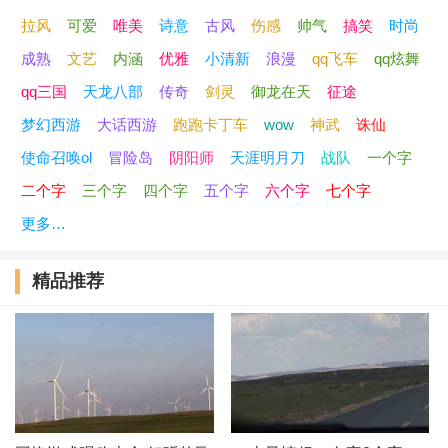
拉风
可爱
唯美
诗意
古风
伤感
帅气
搞笑
时尚
成熟
文艺
内涵
优雅
小清新
浪漫
qq飞车
qq炫舞
qq三国
天龙八部
传奇
剑灵
御龙在天
征途
梦幻西游
大话西游
跑跑卡丁车
wow
神武
诛仙
使命召唤ol
冒险岛
阴阳师
天涯明月刀
战队
一个字
二个字
三个字
四个字
五个字
六个字
七个字
更多…
精品推荐