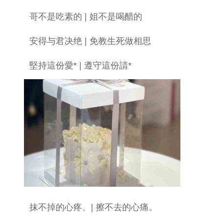
哥不是吃素的 | 姐不是喝醋的
安得与君决绝 | 免教生死做相思
堅持這份愛* | 遵守這份請*
抹不掉的心疼、| 擦不去的心痛。