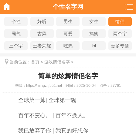
个性名字网
个性
好听
男生
女生
情侣
霸气
古风
可爱
搞笑
两个字
三个字
王者荣耀
吃鸡
lol
更多专题
当前位置：
首页
>
游戏情侣名字
>
简单的炫舞情侣名字
来源：
https://mingzi.jb51.net
时间：
2025-10-04
点击：
27761
全球第一帅| 全球第一靓
百年不变心。 | 百年不换人。
我已放弃了你 | 我真的好想你