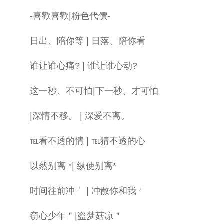
-喜歡喜歡|粉色代價-
日出、陪你等 | 日落、陪你看
谁让谁心痛? | 谁让谁心动?
这一秒、不可怕|下一秒、才可怕
|深情不移。 | 深爱不离。
℡看不透的情 | ℡猜不透的心
以然别离 *| 纵使别离*
时间往前冲╯ | 冲散你和我╯
窃心少年＂|盗梦菇凉＂