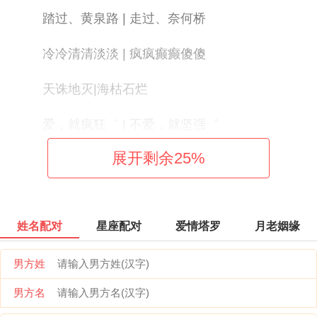
踏过、黄泉路 | 走过、奈何桥
冷冷清清淡淡 | 疯疯癫癫傻傻
天诛地灭|海枯石烂
爱，就疯狂゛ | 不爱，就坚强゛
展开剩余
25
%
嗳┟の供养は | は情┟の給养
早安﹎〆阳光 | 晚安﹎〆月光
姓名配对
星座配对
爱情塔罗
月老姻缘
她的夢 | 他的夢
男方姓
暧昧い玩不起 | 感情い输不起
男方名
抽不完，寂寞 | 戒不掉，思念