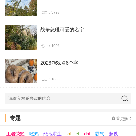
35、忧郁的鱿鱼
点击：3797
36、跟空气撒个娇
战争怒吼可爱的名字
37、你的脑门在发光
点击：1908
38、桐哥变砖哥
2026游戏名6个字
39、打我的人是秃头
点击：1633
40、愿你与菊花同在
41、账号已注销
42、神也经常病
专题
查看更多
43、打掉你
王者荣耀
吃鸡
绝地求生
lol
cf
dnf
霸气
超拽