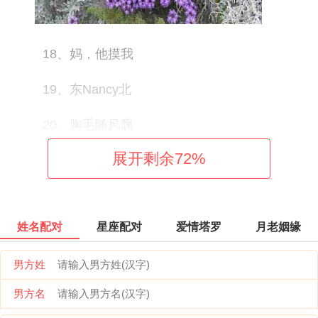
18、妈，他摸我
19、东Nancy北
20、胸毛随风飘
展开剩余
72
%
21、别打扰我唱惊雷
22、哈豬都笑了
姓名配对
星座配对
爱情塔罗
月老姻缘
23、时间煮雨我煮茶
男方姓
24、薄荷味的南栀
男方名
25、念念Brown