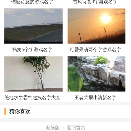
伤感诗意的游戏名字
古风诗意3字游戏名字
53、草莓秋葵脆
54、死了就不怕鬼了i
55、傲娇小祖宗
搞笑5个字游戏名字
可爱呆萌两个字游戏名字
56、小伙子长的挺忐忑
57、全国撩汉代表
58、不会只有我单身吧
59、你丑你先睡
绝地求生霸气超拽名字大全
王者荣耀小清新名字
猜你喜欢
60、我充钱求针对
61、你丑没事我瞎
电脑版
返回首页
|