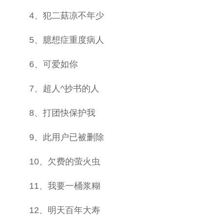
4、犯二菇凉不年少
5、臆想症重度病人
6、可爱如你
7、超人^抄书的人
8、打团快保护我
9、此用户已被删除
10、欠费的萤火虫
11、我要一桶浆糊
12、明天百年大寿