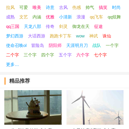
拉风
可爱
唯美
诗意
古风
伤感
帅气
搞笑
时尚
44、可爱收纳机
成熟
文艺
内涵
优雅
小清新
浪漫
qq飞车
qq炫舞
45、毁于一蛋
qq三国
天龙八部
传奇
剑灵
御龙在天
征途
梦幻西游
大话西游
跑跑卡丁车
wow
神武
诛仙
46、十亿少女梦
使命召唤ol
冒险岛
阴阳师
天涯明月刀
战队
一个字
47、打小我就倔
二个字
三个字
四个字
五个字
六个字
七个字
更多…
48、如今哥很缺爱
精品推荐
49、满脸褶子还卖萌
50、夏天西瓜空调三角恋
51、祖国的老花朵
52、菊花当年是朵花