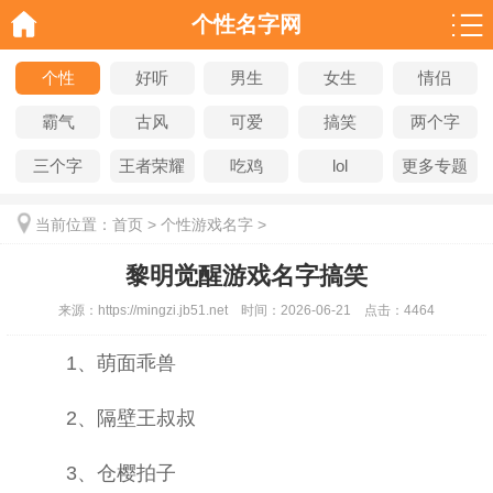
个性名字网
个性
好听
男生
女生
情侣
霸气
古风
可爱
搞笑
两个字
三个字
王者荣耀
吃鸡
lol
更多专题
当前位置：
首页
>
个性游戏名字
>
黎明觉醒游戏名字搞笑
来源：
https://mingzi.jb51.net
时间：
2026-06-21
点击：
4464
1、萌面乖兽
2、隔壁王叔叔
3、仓樱拍子