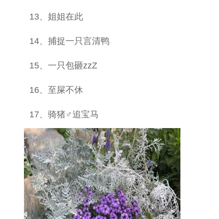
13、姐姐在此
14、捕捉一只言清鸭
15、一只包砸zzZ
16、至屎不休
17、骑猪♂追宝马