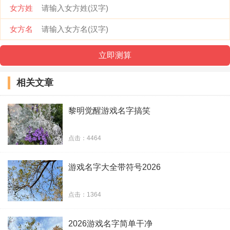
女方姓
26、oo0犇跑甾五蘤禸
女方名
27、爱吃柠檬的兔子
28、拉钩还要上吊
相关文章
29、裸奔的乌龟
黎明觉醒游戏名字搞笑
30、朕要回幼儿园进修
点击：4464
31、可爱不是长久之计
游戏名字大全带符号2026
32、AK稳中少女心
33、您的女朋友
点击：1364
34、网名还没有想好
2026游戏名字简单干净